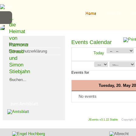
Home
Unser Tal
Leb
...
die
Heimat
von
Events Calendar
Impressum
Ramona
Straub
Datenschutzerklärung
Today
und
Simon
Suchen
Stiebjahn
Events for
...
Tuesday, 20. May 2
No events
zum Amtsblatt
JEvents v3.1.22 Stable
Copyright 