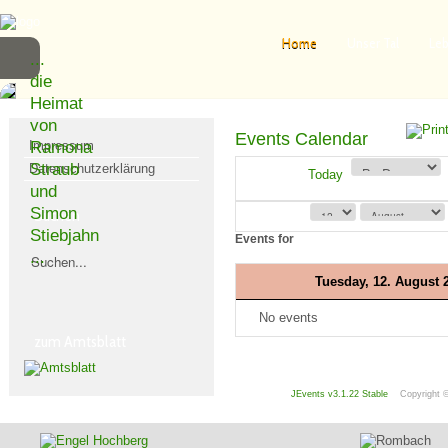
Home
Unser Tal
Leb
...
die
Heimat
von
Events Calendar
Impressum
Ramona
Straub
Datenschutzerklärung
Today
und
Simon
Suchen
Stiebjahn
Events for
...
Tuesday, 12. August 
No events
zum Amtsblatt
JEvents v3.1.22 Stable
Copyright 