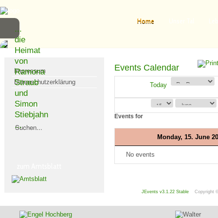
Home
Unser Tal
Leb
...
die
Heimat
von
Events Calendar
Impressum
Ramona
Straub
Datenschutzerklärung
Today
und
Simon
Suchen
Stiebjahn
Events for
...
Monday, 15. June 2
No events
zum Amtsblatt
JEvents v3.1.22 Stable
Copyright 