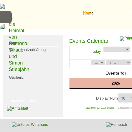
Home
Unser Tal
Leb
...
die
Heimat
von
Events Calendar
Impressum
Ramona
Straub
Datenschutzerklärung
Today
und
Simon
Suchen
Stiebjahn
Events for
...
2026
Display Num
zum Amtsblatt
JEvents v3.1.22 Stable
Copyright 