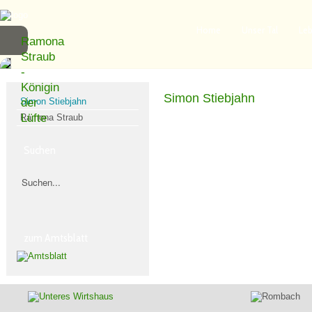
Home
Unser Tal
Leb
Ramona
Straub
-
Königin
Simon Stiebjahn
Simon Stiebjahn
der
Lüfte
Ramona Straub
Suchen
zum Amtsblatt