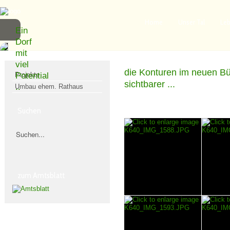
Home
Unser Tal
Leb
Ein
Dorf
mit
viel
die Konturen im neuen 
Projekte
Potential
sichtbarer ...
..
Umbau ehem. Rathaus
Suchen
zum Amtsblatt